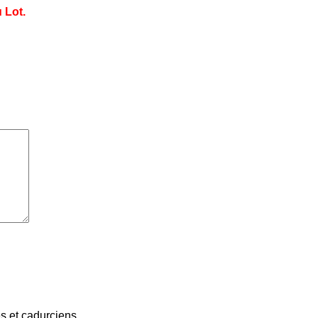
 Lot.
 et cadurciens...