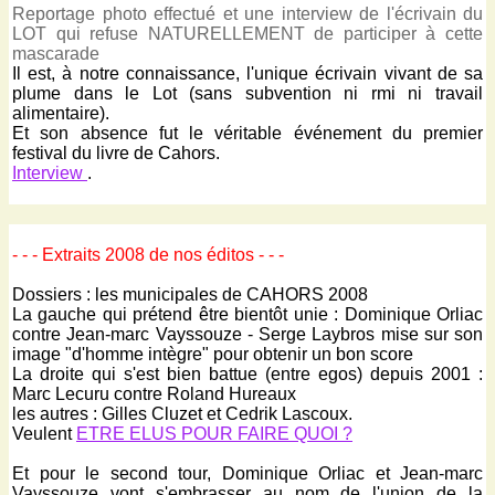
Reportage photo effectué et une interview de l'écrivain du
LOT qui refuse NATURELLEMENT de participer à cette
mascarade
Il est, à notre connaissance, l'unique écrivain vivant de sa
plume dans le Lot (sans subvention ni rmi ni travail
alimentaire).
Et son absence fut le véritable événement du premier
festival du livre de Cahors.
Interview
.
- - - Extraits 2008 de nos éditos - - -
Dossiers : les municipales de CAHORS 2008
La gauche qui prétend être bientôt unie : Dominique Orliac
contre Jean-marc Vayssouze - Serge Laybros mise sur son
image "d'homme intègre" pour obtenir un bon score
La droite qui s'est bien battue (entre egos) depuis 2001 :
Marc Lecuru contre Roland Hureaux
les autres : Gilles Cluzet et Cedrik Lascoux.
Veulent
ETRE ELUS POUR FAIRE QUOI ?
Et pour le second tour, Dominique Orliac et Jean-marc
Vayssouze vont s'embrasser au nom de l'union de la