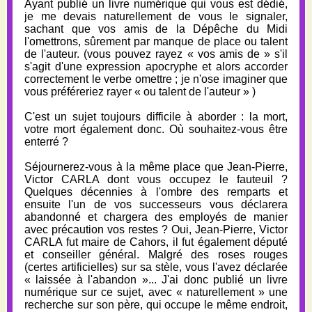
Ayant publié un livre numérique qui vous est dédié,
je me devais naturellement de vous le signaler,
sachant que vos amis de la Dépêche du Midi
l'omettrons, sûrement par manque de place ou talent
de l'auteur. (vous pouvez rayez « vos amis de » s'il
s'agit d'une expression apocryphe et alors accorder
correctement le verbe omettre ; je n'ose imaginer que
vous préféreriez rayer « ou talent de l'auteur » )
C'est un sujet toujours difficile à aborder : la mort,
votre mort également donc. Où souhaitez-vous être
enterré ?
Séjournerez-vous à la même place que Jean-Pierre,
Victor CARLA dont vous occupez le fauteuil ?
Quelques décennies à l'ombre des remparts et
ensuite l'un de vos successeurs vous déclarera
abandonné et chargera des employés de manier
avec précaution vos restes ? Oui, Jean-Pierre, Victor
CARLA fut maire de Cahors, il fut également député
et conseiller général. Malgré des roses rouges
(certes artificielles) sur sa stèle, vous l'avez déclarée
« laissée à l'abandon »... J'ai donc publié un livre
numérique sur ce sujet, avec « naturellement » une
recherche sur son père, qui occupe le même endroit,