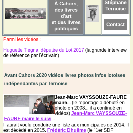
Stéphane
À Cahors,
Ternoise
des livres
d'art
et des livres
Contact
politiques
Parmi les vidéos :
Huguette Tiegna, députée du Lot 2017
(la grande interview
de référence par l'écrivain)
Avant Cahors 2020 vidéos livres photos infos lotoises
indépendantes par Ternoise
Jean-Marc VAYSSOUZE-FAURE
maire...
(le reportage a débuté en
photo en 2008... il a continué en
vidéos)
Jean-Marc VAYSSOUZE-
FAURE maire le suivi
...
Il aurait voulu conduire une liste aux municipales de 2014, il
est décédé en 2015.
Frédéric Dhuême
(le "1er SDF