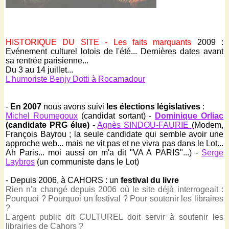
HISTORIQUE DU SITE - Les faits marquants
2009 :
Evénement culturel lotois de l'été...
Dernières dates avant
sa rentrée parisienne...
Du 3 au 14 juillet...
L'humoriste Benjy Dotti à Rocamadour
-
En 2007
nous avons suivi
les élections législatives
:
Michel Roumegoux
(candidat sortant) -
Dominique Orliac
(candidate PRG élue)
-
Agnès SINDOU-FAURIE
(Modem,
François Bayrou ; la seule candidate qui semble avoir une
approche web... mais ne vit pas et ne vivra pas dans le Lot...
Ah Paris... moi aussi on m'a dit "VA A PARIS"...) -
Serge
Laybros
(un communiste dans le Lot)
- Depuis 2006, à CAHORS : un
festival du livre
Rien n'a changé depuis 2006 où le site déjà interrogeait :
Pourquoi ? Pourquoi un festival ? Pour soutenir les libraires
?
L'argent public dit CULTUREL doit servir à soutenir les
librairies de Cahors ?