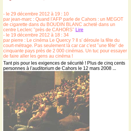
- le 29 décembre 2012 à 19 : 10
par jean-marc : Quand l'AFP parle de Cahors : un MEGOT
de cigarette dans du BOUDIN BLANC acheté dans un
centre Leclerc "près de CAHORS"
Lire
- le 19 décembre 2012 à 18 : 34
par pierre : Le cinéma Le Quercy ? Il s' déroule la fête du
court-métrage. Pas seulement là car car c'est "une fête" de
cinquante pays près de 2 000 cinémas. Un tuc pour essayer
de faire aller les gens au cinéma !
Tant pis pour les exigences de sécurité ! Plus de cinq cents
personnes à l'auditorium de Cahors le 12 mars 2008 ...