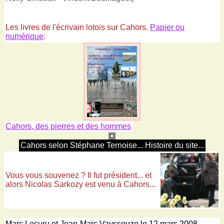
Les livres de l'écrivain lotois sur Cahors.
Papier ou
numérique
.
Cahors, des pierres et des hommes
.
Cahors selon Stéphane Ternoise... Histoire du site...
Vous vous souvenez ? Il fut président... et
alors Nicolas Sarkozy est venu à Cahors...
Marc Lecuru et Jean-Marc Vayssouze le 12 mars 2008.