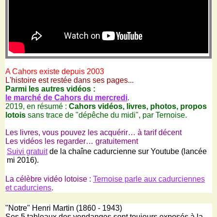
A Cahors existe depuis 2003
L'histoire est restée dans ses pages...
Parmi les autres vidéos :
le marché de Cahors du mercredi
.
2019, en résumé :
Cahors vidéos, livres, photos, propos
lotois
sans trace de "dépêche du midi", par Ternoise.
Les livres, vous pouvez les acquérir… à tarif décent
Les vidéos les regarder… gratuitement
Suivi gratuit
de la chaîne cadurcienne sur Youtube (lancée
mi 2016).
La célèbre vidéo lotoise :
Ternoise parle aux cadurciennes
et cadurciens
.
"Notre" Henri Martin (1860 - 1943)
Ses 5 tableaux des vendanges sont toujours exposés à la