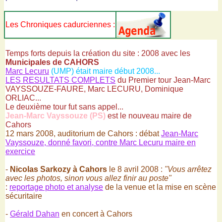
Les Chroniques cadurciennes :
Temps forts depuis la création du site : 2008 avec les
Municipales de CAHORS
Marc Lecuru
(UMP) était maire début 2008...
LES RESULTATS COMPLETS
du Premier tour Jean-Marc
VAYSSOUZE-FAURE, Marc LECURU, Dominique
ORLIAC...
Le deuxième tour fut sans appel...
Jean-Marc Vayssouze (PS)
est le nouveau maire de
Cahors
12 mars 2008, auditorium de Cahors : débat
Jean-Marc
Vayssouze, donné favori, contre Marc Lecuru maire en
exercice
-
Nicolas Sarkozy à Cahors
le 8 avril 2008 :
"Vous arrêtez
avec les photos, sinon vous allez finir au poste"
:
reportage photo et analyse
de la venue et la mise en scène
sécuritaire
-
Gérald Dahan
en concert à Cahors