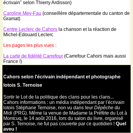
écrivain" selon Thierry Ardisson)
Caroline Mey-Fau
(conseillère départementale du canton de
Gramat)
Centre Leclerc de Cahors
la chanson et la réaction de
Michel-Edouard Leclerc
Les pages les plus vues :
La carte de fidélité Carrefour
(Carrefour Cahors mais aussi
France !)
Cahors selon l'écrivain indépendant et photographe
lotois S. Ternoise
Sortir le Lot de la politique des clans pour les clans...
Cahors informations : un média indépendant par l'écrivain
lotois Stéphane Ternoise, non vu dans leur
Dépêche du
Midi
(PRG). Même la venue de Madame la Préfète du Lot à
Montcuq, le 14 août 2016, lors du salon du livre, organisé
par S. Ternoise, ne fut pas couverte par ce quotidien !
Quel
aveu !