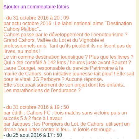
Ajouter un commentaire lotois
- du 31 octobre 2016 à 20 : 09
par actu octobre 2016 : Le label national aime "Destination
Cahors Malbec"...
Cahors passe par le développement de l'oenotourisme ?
Grand Cahors, Vallée du Lot et du Vignoble et
professionnels unis. Tant qu'ils picolent ils ne lisent pas de
lirves, au moins !
Le vin comme destination touristique ? Plus que les livres ?
Qui a été contrôlé à 142 kms / heures juste avant Sauzet ?
Laure Courget, responsable du service Patrimoine à la
mairie de Cahors, son initiative jeunesse fait plouf ! Elle sait
pour le vitrail JG Perboyre ? Aucune réponse.
Elle s'occupait sûrement de son projet dont les enfants...
Les marathoniens de l'endurance ?
- du 31 octobre 2016 à 19 : 50
par édith : Cahors FC : trois matchs sans victoire puis un
succés 5 à 2 face à Lavaur
par Jacques : les Pompiers du Lot, de Cahors, utilisent un
drone pour lutter contre le feu... le lotois est rouge...
- du 25 aout 2016 à 17 : 50