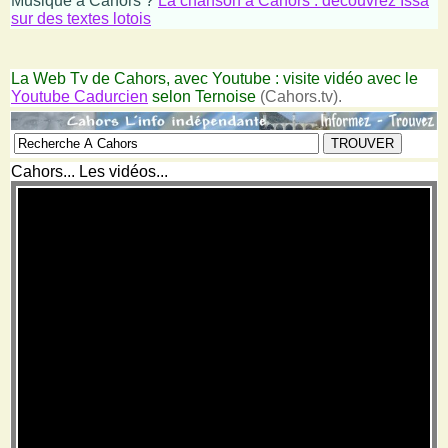
Musique à Cahors ?
La chanson à Cahors : découvrez Issa
sur des textes lotois
La Web Tv de Cahors, avec Youtube : visite vidéo avec le
Youtube Cadurcien
selon Ternoise
(Cahors.tv).
Cahors... Les vidéos...