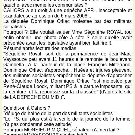
gauche, avec même les communistes ?
CAHORS a eu droit à une dépêche AFP... Inacceptable et
scandaleuse agression du 6 mars 2008...
La députée Dominique Orliac molestée par des militants
socialistes...
Pourquoi ? Elle voulait saluer Mme Ségolène ROYAL (ou
enfin obtenir une photo côte à côte ? celle qu'elle avait
présentée avant les législative ayant bien fait rire !).
Résumé après lecture des médias :
"Ségolène Royal, sort de la permanence de Jean-Marc
Vayssouze peu avant 11 heures elle remonte le boulevard
Gambetta. À la hauteur de la place François Mitterrand,
Dominique Orliac, s'approche... Huées et injures pleuvent.
des militants socialistes empêchent la députée d'approcher
de Ségolène Royal. Dominique Orliac "est molestée par
René-Claude Loock, militant PS à la carrure imposante, qui
la ceinture, et la repousse sur la chaussée" (d'après le site
de LA DEPECHE DU MIDI)".
Que dit-on à Cahors ?
"déluge de haine de la part des militants socialistes"
"Le PS, qui plus est à la veille de la journée de la femme,
n'a pas condamné cette attitude"
Pourquoi MONSIEUR MIQUEL, sénateur n'a rien fait ?