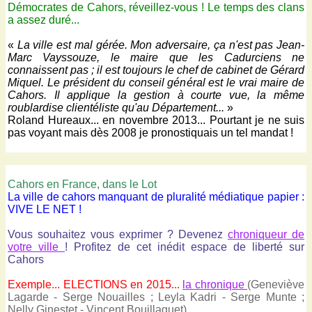
Démocrates de Cahors, réveillez-vous ! Le temps des clans
a assez duré...
«
La ville est mal gérée. Mon adversaire, ça n'est pas Jean-
Marc Vayssouze, le maire que les Cadurciens ne
connaissent pas ; il est toujours le chef de cabinet de Gérard
Miquel. Le président du conseil général est le vrai maire de
Cahors. Il applique la gestion à courte vue, la même
roublardise clientéliste qu'au Département...
»
Roland Hureaux... en novembre 2013... Pourtant je ne suis
pas voyant mais dès 2008 je pronostiquais un tel mandat !
Cahors en France, dans le Lot
La ville de cahors manquant de pluralité médiatique papier :
VIVE LE NET !
Vous souhaitez vous exprimer ? Devenez
chroniqueur de
votre ville
! Profitez de cet inédit espace de liberté sur
Cahors
Exemple... ELECTIONS en 2015...
la chronique
(Geneviève
Lagarde - Serge Nouailles ; Leyla Kadri - Serge Munte ;
Nelly Ginestet - Vincent Bouillaguet)