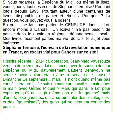
Si vous regardez la Dépêche du Midi, ou même la lisez,
vous ignorez tout des écrits de Stéphane Ternoise ! Pourtant
lotois depuis 1995. Pourtant auteur d'une centaines de
livres, disponibles en papier et ebooks. Pourquoi ? La
question, vous pouvez vous la poser !
Eh oui, il ne faut pas parler de CENSURE dans le Lot,
encore moins à Cahors ! Un écrivain n'a pas besoin de
passer dans le quotidien régional, départemental, local...
Mes livres racontent parfois ma vie, donc si le sujet vous
intéresse...
Stéphane Ternoise, l'écrivain de la révolution numérique
en France, en exclusivité pour Cahors sur ce site !
Histoire récente... 2014 : L'opération, Jean-Marc Vayssouze
veut un deuxième mandat est lancée avec le soutien de leur
Dépêche du Midi, naturellement Laurent Benayoun ne
semble avoir aucun état d'âme à servir cette cause !
Dimanche 14 septembre... mais ils n'ont quand même pas
causé littérature ! « Je suis un maire au travail »... main dans
la main avec Gérard Miquel ? Mais qui dans le Lot pour
expliquer qu'il ne s'agit même pas de "la gauche" mais
d'une fausse gauche... qui a su aimanter des "écologistes"
et des "gauchistes", des gens qui soutiennent contre des
postes...