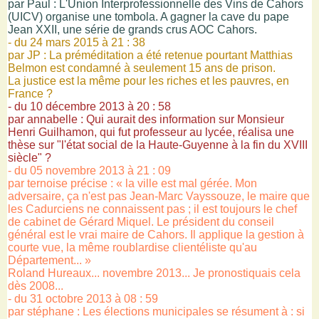
par Paul : L'Union Interprofessionnelle des Vins de Cahors
(UICV) organise une tombola. A gagner la cave du pape
Jean XXII, une série de grands crus AOC Cahors.
- du 24 mars 2015 à 21 : 38
par JP : La préméditation a été retenue pourtant Matthias
Belmon est condamné à seulement 15 ans de prison.
La justice est la même pour les riches et les pauvres, en
France ?
- du 10 décembre 2013 à 20 : 58
par annabelle : Qui aurait des information sur Monsieur
Henri Guilhamon, qui fut professeur au lycée, réalisa une
thèse sur "l'état social de la Haute-Guyenne à la fin du XVIII
siècle" ?
- du 05 novembre 2013 à 21 : 09
par ternoise précise : « la ville est mal gérée. Mon
adversaire, ça n'est pas Jean-Marc Vayssouze, le maire que
les Cadurciens ne connaissent pas ; il est toujours le chef
de cabinet de Gérard Miquel. Le président du conseil
général est le vrai maire de Cahors. Il applique la gestion à
courte vue, la même roublardise clientéliste qu'au
Département... »
Roland Hureaux... novembre 2013... Je pronostiquais cela
dès 2008...
- du 31 octobre 2013 à 08 : 59
par stéphane : Les élections municipales se résument à : si