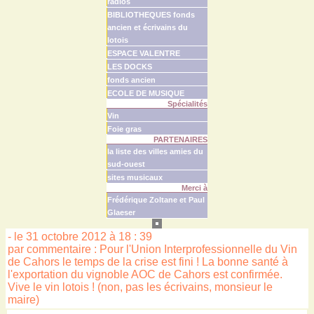
radios
BIBLIOTHEQUES fonds
ancien et écrivains du
lotois
ESPACE VALENTRE
LES DOCKS
fonds ancien
ECOLE DE MUSIQUE
Spécialités
Vin
Foie gras
PARTENAIRES
la liste des villes amies du
sud-ouest
sites musicaux
Merci à
Frédérique Zoltane et Paul
Glaeser
- le 31 octobre 2012 à 18 : 39
par commentaire : Pour l'Union Interprofessionnelle du Vin
de Cahors le temps de la crise est fini ! La bonne santé à
l'exportation du vignoble AOC de Cahors est confirmée.
Vive le vin lotois ! (non, pas les écrivains, monsieur le
maire)