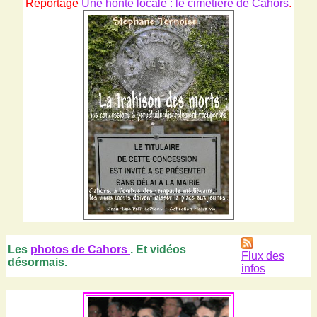
Reportage
Une honte locale : le cimetière de Cahors
.
Les
photos de Cahors
. Et vidéos
Flux des
désormais.
infos