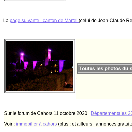
La
page suivante : canton de Martel
(celui de Jean-Claude Re
Toutes les photos du s
.
Sur le forum de Cahors 11 octobre 2020 :
Départementales 20
Voir :
immobilier à cahors
(plus : et ailleurs : annonces gratuit