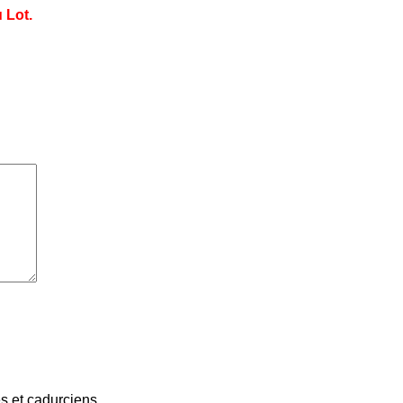
 Lot.
 et cadurciens...