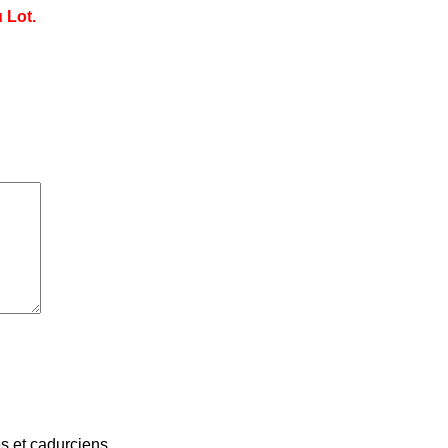
 Lot.
 et cadurciens...